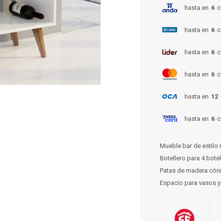
hasta en
6
c
hasta en
6
c
hasta en
6
c
hasta en
6
c
hasta en
12
hasta en
6
c
Mueble bar de estilo 
Botellero para 4 bote
Patas de madera cón
Espacio para vasos 