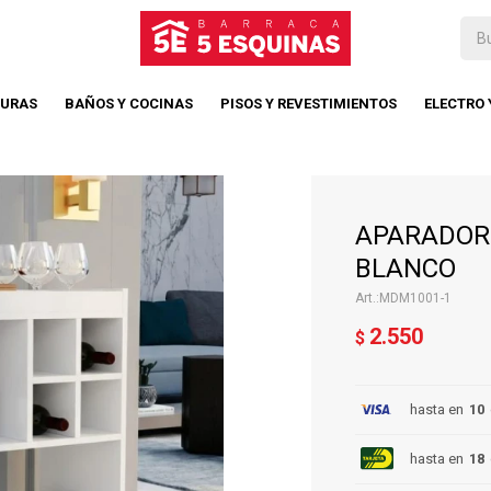
TURAS
BAÑOS Y COCINAS
PISOS Y REVESTIMIENTOS
ELECTRO
APARADOR 
BLANCO
MDM1001-1
2.550
$
hasta en
10
hasta en
18