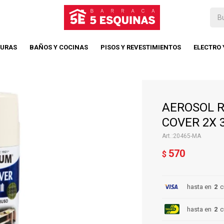
TURAS
BAÑOS Y COCINAS
PISOS Y REVESTIMIENTOS
ELECTRO
AEROSOL 
COVER 2X 3
20465-MA
570
$
hasta en
2
c
hasta en
2
c