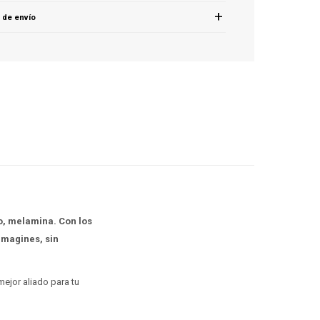
 de envío
io, melamina. Con los
imagines, sin
ejor aliado para tu