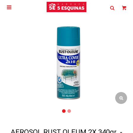

AEROSOL RUST OLEUM 2X 340gr. -