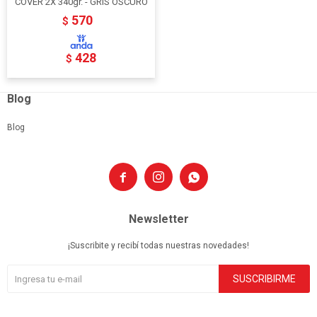
COVER 2X 340gr. - GRIS OSCURO
570
$
428
$
Blog
Blog



Newsletter
¡Suscribite y recibí todas nuestras novedades!
SUSCRIBIRME